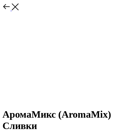
АромаМикс (AromaMix)
Сливки