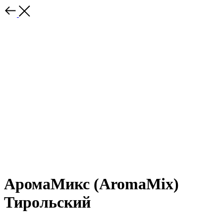
АромаМикс (AromaMix)
Тирольский