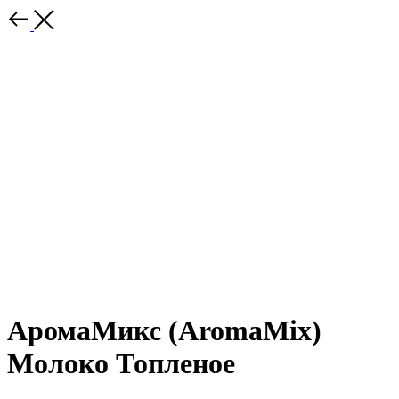
АромаМикс (AromaMix)
Молоко Топленое