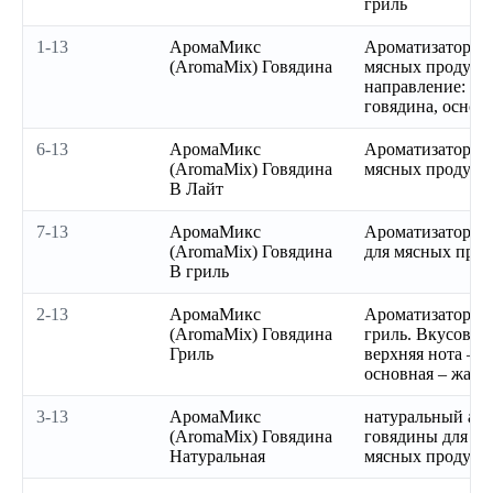
гриль
1-13
АромаМикс
Ароматизатор го
(AromaMix) Говядина
мясных продукто
направление: вер
говядина, основн
6-13
АромаМикс
Ароматизатор го
(AromaMix) Говядина
мясных продукт
В Лайт
7-13
АромаМикс
Ароматизатор г
(AromaMix) Говядина
для мясных прод
В гриль
2-13
АромаМикс
Ароматизатор г
(AromaMix) Говядина
гриль. Вкусовое
Гриль
верхняя нота – г
основная – жаре
3-13
АромаМикс
натуральный аро
(AromaMix) Говядина
говядины для пр
Натуральная
мясных продукт