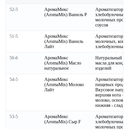
52-5
АромаМикс
Ароматизатор ва
(AromaMix) Ваниль P
хлебобулочных, 
молочных продук
соусов
51-5
АромаМикс
Ароматизатор ва
(AromaMix) Ваниль
молочных, конди
Лайт
хлебобулочных 
50-6
АромаМикс
Натуральный ар
(AromaMix) Масло
масла для конди
натуральное
изделий
54-5
АромаМикс
Ароматизатор мо
(AromaMix) Молоко
пищевых продук
Лайт
Вкусовое направ
верхняя нота – т
молоко, основная
нижняя - сладкая
53-5
АромаМикс
Ароматизатор сы
(AromaMix) Сыр F
хлебобулочных, 
молочных продук