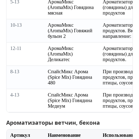
5-13
АромаМикс
Ароматизатор мя
(AromaMix) Говядина
(говядины) для 
мясная
продуктов
10-13
АромаМикс
Ароматизатор д
(AromaMix) Говяжий
продуктов. Вкус
бульон 2
направление: бу
12-11
АромаМикс
Ароматизатор мя
(AromaMix)
(говядины) для 
Деликатес
продуктов.
8-13
СпайсМикс Арома
При производст
(Spice Mix) Говядина
продуктов, прод
480
птицы, соусов и
4-13
СпайсМикс Арома
При производст
(Spice Mix) Говядина
продуктов, прод
Медиум
птицы, соусов и
Ароматизаторы ветчин, бекона
Артикул
Наименование
Использование