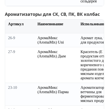
сельдерея
Ароматизаторы для СК, СВ, ПК, ВК колбас
Артикул
Наименование
Использование
26-9
АромаМикс
Аромат лука, че
(AromaMix) Uni
для продуктов и
27-9
АромаМикс
Краситель (Е 150
(AromaMix) Дым
продуктам оттен
золотистого до т
коричневого цве
придания повер
мясным изделиям
аромата копчени
23-10
АромаМикс
Ароматизатор п
(AromaMix) Парма
ветчины для
ферментированн
мясных продукт