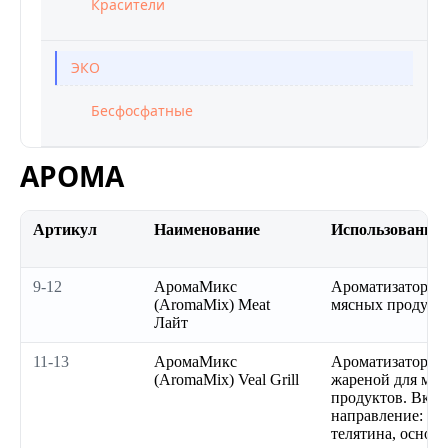
Красители
ЭКО
Бесфосфатные
АРОМА
Артикул
Наименование
Использование
9-12
АромаМикс
Ароматизатор мя
(AromaMix) Meat
мясных продукт
Лайт
11-13
АромаМикс
Ароматизатор т
(AromaMix) Veal Grill
жареной для мя
продуктов. Вкус
направление: вер
телятина, основн