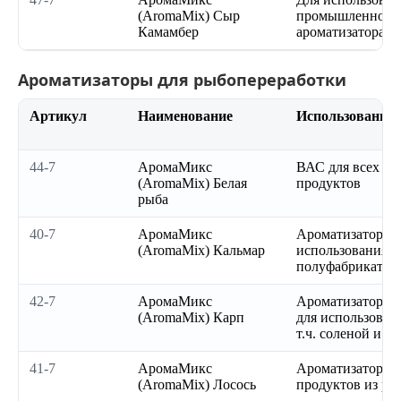
(AromaMix) Сыр
промышленности
Камамбер
ароматизатора
Ароматизаторы для рыбопереработки
Артикул
Наименование
Использование
44-7
АромаМикс
ВАС для всех в
(AromaMix) Белая
продуктов
рыба
40-7
АромаМикс
Ароматизатор К
(AromaMix) Кальмар
использования 
полуфабрикатах
42-7
АромаМикс
Ароматизатор р
(AromaMix) Карп
для использовани
т.ч. соленой и 
41-7
АромаМикс
Ароматизатор ло
(AromaMix) Лосось
продуктов из ры