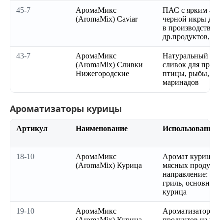
45-7
АромаМикс
ПАС с ярким ар
(AromaMix) Сaviar
черной икры дл
в производстве 
др.продуктов,соу
43-7
АромаМикс
Натуральный ар
(AromaMix) Сливки
сливок для проду
Нижегородские
птицы, рыбы, со
маринадов
Ароматизаторы курицы
Артикул
Наименование
Использование
18-10
АромаМикс
Аромат курицы г
(AromaMix) Курица
мясных продукто
направление: вер
гриль, основная 
курица
19-10
АромаМикс
Ароматизатор к
(AromaMix) Курица
продуктов из пт