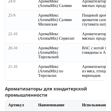
24-9
АромаМикс
Ароматизатор са
(AromaMix) Салями
мясных продукт
25-9
АромаМикс
Пищевой аромат
(AromaMix) Салями
ароматом салями
Миланская
глутамата натрия
22-10
АромаМикс
Ароматизатор мя
(AromaMix) Сервелат
мясных продукт
20-10
АромаМикс
ВАС с нотой ту
(AromaMix)
говядины и АК 
Тирольский
21-10
АромаМикс
Ароматизатор дл
(AromaMix) по
из мяса, птицы, 
Тирольски
маринадов.
Ароматизаторы для кондитерской
промышленности
Артикул
Наименование
Использование