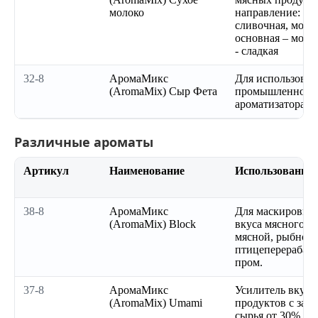
молоко
направление: вер
сливочная, моло
основная – моло
- сладкая
32-8
АромаМикс
Для использован
(AromaMix) Сыр Фета
промышленности
ароматизатора
Различные ароматы
Артикул
Наименование
Использование
38-8
АромаМикс
Для маскировки 
(AromaMix) Block
вкуса мясного с
мясной, рыбной 
птицеперерабат
пром.
37-8
АромаМикс
Усилитель вкуса
(AromaMix) Umami
продуктов с зам
сырья от 30% и 