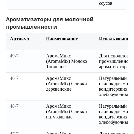
соусов
Ароматизаторы для молочной
промышленности
Артикул
Наименование
Использование
49-7
АромаМикс
Для использован
(AromaMix) Молоко
промышленности
Топленое
ароматизатора
46-7
АромаМикс
Натуральный ар
(AromaMix) Сливки
сливок для моло
деревенские
кондитерских и
хлебобулочных 
48-7
АромаМикс
Натуральный ар
(AromaMix) Сливки
сливок для моло
натуральные
кондитерских и
хлебобулочных 
47-7
АромаМикс
Для использован