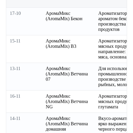
17-10
АромаМикс
Ароматизатор с 
(AromaMix) Бекон
ароматом бекона
производства м
продуктов
15-11
АромаМикс
Ароматизатор ве
(AromaMix) В3
мясных продукто
направление: вер
мяса, основная -
13-11
АромаМикс
Для использован
(AromaMix) Ветчина
промышленност
07
производстве мя
рыбных, молочн
16-11
АромаМикс
Ароматизатор ве
(AromaMix) Ветчина
мясных продукто
NG
глутамата
14-11
АромаМикс
Вкусо-ароматиче
(AromaMix) Ветчина
ярко выраженны
домашняя
черного перца, ч