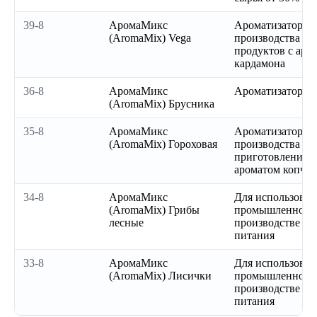
39-8
АромаМикс
Ароматизатор дл
(AromaMix) Vega
производства ве
продуктов с аром
кардамона
36-8
АромаМикс
Ароматизатор б
(AromaMix) Брусника
35-8
АромаМикс
Ароматизатор дл
(AromaMix) Гороховая
производства су
приготовления с
ароматом копчен
34-8
АромаМикс
Для использовн
(AromaMix) Грибы
промышленност
лесные
производстве пр
питания
33-8
АромаМикс
Для использовн
(AromaMix) Лисички
промышленност
производстве пр
питания