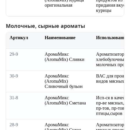
оригинальная
придания вкуса
курицы
Молочные, сырные ароматы
Артикул
Наименование
Использование
29-9
АромаМикс
Ароматизатор сл
(AromaMix) Сливки
хлебобулочных, 
молочных проду
30-9
АромаМикс
ВАС для произво
(AromaMix)
видов мясных п
Сливочный бульон
31-8
АромаМикс
Исп-ся в качеств
(AromaMix) Сметана
пр-ве мясных, р
пр-тов, пр-тов и
птицы,сыров и с
28-9
АромаМикс
Ароматизатор мо
(AromaMix) Сухое
мясных продукто